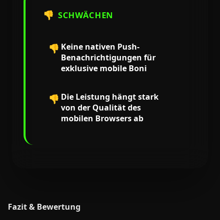
👎
SCHWÄCHEN
Keine nativen Push-
👎
Benachrichtigungen für
exklusive mobile Boni
Die Leistung hängt stark
👎
von der Qualität des
mobilen Browsers ab
Fazit & Bewertung