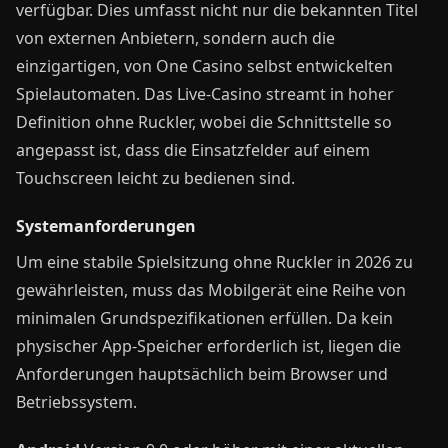
verfügbar. Dies umfasst nicht nur die bekannten Titel
von externen Anbietern, sondern auch die
einzigartigen, von One Casino selbst entwickelten
Spielautomaten. Das Live-Casino streamt in hoher
Definition ohne Ruckler, wobei die Schnittstelle so
angepasst ist, dass die Einsatzfelder auf einem
Touchscreen leicht zu bedienen sind.
Systemanforderungen
Um eine stabile Spielsitzung ohne Ruckler in 2026 zu
gewährleisten, muss das Mobilgerät eine Reihe von
minimalen Grundspezifikationen erfüllen. Da kein
physischer App-Speicher erforderlich ist, liegen die
Anforderungen hauptsächlich beim Browser und
Betriebssystem.