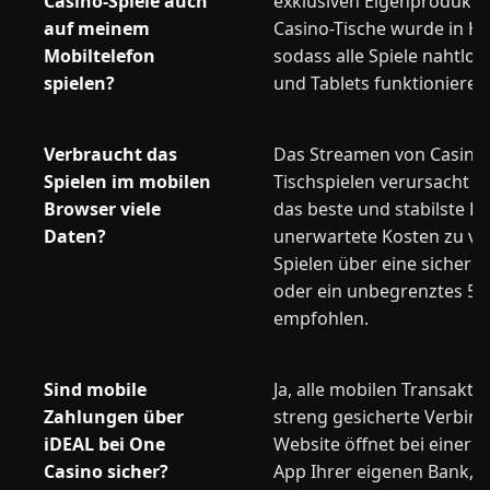
Casino-Spiele auch
exklusiven Eigenproduktio
auf meinem
Casino-Tische wurde in H
Mobiltelefon
sodass alle Spiele nahtlo
spielen?
und Tablets funktionieren
Verbraucht das
Das Streamen von Casino-
Spielen im mobilen
Tischspielen verursacht D
Browser viele
das beste und stabilste E
Daten?
unerwartete Kosten zu ve
Spielen über eine sichere
oder ein unbegrenztes 
empfohlen.
Sind mobile
Ja, alle mobilen Transakti
Zahlungen über
streng gesicherte Verbin
iDEAL bei One
Website öffnet bei einer Z
Casino sicher?
App Ihrer eigenen Bank, s