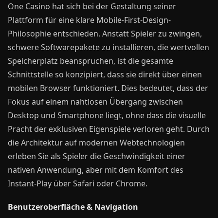
One Casino hat sich bei der Gestaltung seiner
Plattform für eine klare Mobile-First-Design-
Philosophie entschieden. Anstatt Spieler zu zwingen,
schwere Softwarepakete zu installieren, die wertvollen
Speicherplatz beanspruchen, ist die gesamte
Schnittstelle so konzipiert, dass sie direkt über einen
mobilen Browser funktioniert. Dies bedeutet, dass der
Fokus auf einem nahtlosen Übergang zwischen
Desktop und Smartphone liegt, ohne dass die visuelle
Pracht der exklusiven Eigenspiele verloren geht. Durch
die Architektur auf modernen Webtechnologien
erleben Sie als Spieler die Geschwindigkeit einer
nativen Anwendung, aber mit dem Komfort des
Instant-Play über Safari oder Chrome.
Benutzeroberfläche & Navigation