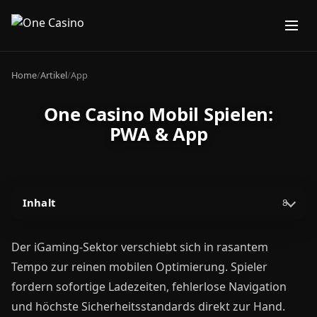
Home
/
Artikel
/
App
One Casino Mobil Spielen:
PWA & App
Inhalt
8
Der iGaming-Sektor verschiebt sich in rasantem
Tempo zur reinen mobilen Optimierung. Spieler
fordern sofortige Ladezeiten, fehlerlose Navigation
und höchste Sicherheitsstandards direkt zur Hand.