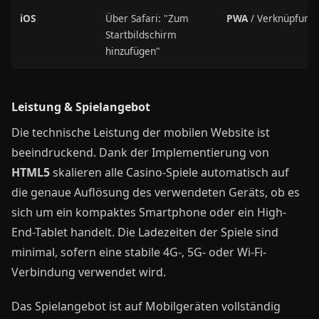
iOS
Über Safari: "Zum
PWA
/ Verknüpfung
Startbildschirm
hinzufügen"
Leistung & Spielangebot
Die technische Leistung der mobilen Website ist
beeindruckend. Dank der Implementierung von
HTML5
skalieren alle Casino-Spiele automatisch auf
die genaue Auflösung des verwendeten Geräts, ob es
sich um ein kompaktes Smartphone oder ein High-
End-Tablet handelt. Die Ladezeiten der Spiele sind
minimal, sofern eine stabile 4G-, 5G- oder Wi-Fi-
Verbindung verwendet wird.
Das Spielangebot ist auf Mobilgeräten vollständig