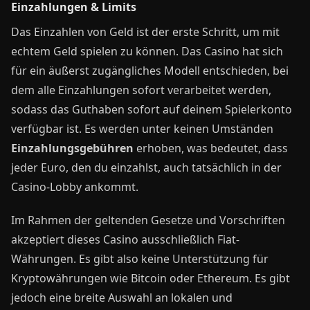
Einzahlungen & Limits
Das Einzahlen von Geld ist der erste Schritt, um mit
echtem Geld spielen zu können. Das Casino hat sich
für ein äußerst zugängliches Modell entschieden, bei
dem alle Einzahlungen sofort verarbeitet werden,
sodass das Guthaben sofort auf deinem Spielerkonto
verfügbar ist. Es werden unter keinen Umständen
Einzahlungsgebühren
erhoben, was bedeutet, dass
jeder Euro, den du einzahlst, auch tatsächlich in der
Casino-Lobby ankommt.
Im Rahmen der geltenden Gesetze und Vorschriften
akzeptiert dieses Casino ausschließlich Fiat-
Währungen. Es gibt also keine Unterstützung für
Kryptowährungen wie Bitcoin oder Ethereum. Es gibt
jedoch eine breite Auswahl an lokalen und