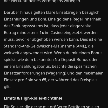
der Herkunft deines Vermögens vorlegen.
Darüber hinaus gelten klare Einsatzregeln bezüglich
Einzahlungen und Boni. Eine goldene Regel innerhalb
des Zahlungssystems ist, dass jeder eingezahlte
Betrag mindestens
1x
im Casino eingesetzt werden
muss, bevor er abgehoben werden kann. Dies ist eine
Standard-Anti-Geldwäsche-Maßnahme (AML), die
weltweit angewendet wird.
Wenn du mit einem Bonus
spielst, wie dem bekannten No-Deposit-Bonus oder
einem Einzahlungsbonus, beachte die spezifischen
Einsatzanforderungen (Wagering) und den maximalen
Einsatz pro Spin von
€5
, der während des Freispiels
gilt.
Limits & High-Roller-Richtlinie
Für Spieler, die gerne mit größeren Beträgen spielen,