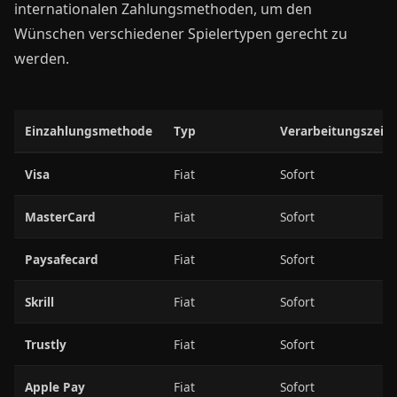
internationalen Zahlungsmethoden, um den
Wünschen verschiedener Spielertypen gerecht zu
werden.
Einzahlungsmethode
Typ
Verarbeitungszeit
Visa
Fiat
Sofort
MasterCard
Fiat
Sofort
Paysafecard
Fiat
Sofort
Skrill
Fiat
Sofort
Trustly
Fiat
Sofort
Apple Pay
Fiat
Sofort