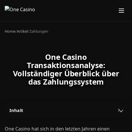
Home
/
Artikel
/
Zahlungen
One Casino
Transaktionsanalyse:
Vollständiger Überblick über
das Zahlungssystem
Inhalt
7
One Casino hat sich in den letzten Jahren einen