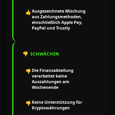
Ausgezeichnete Mischung
👍
aus Zahlungsmethoden,
einschließlich Apple Pay,
PayPal und Trustly
👎
SCHWÄCHEN
Die Finanzabteilung
👎
verarbeitet keine
Auszahlungen am
Wochenende
Keine Unterstützung für
👎
Kryptowährungen