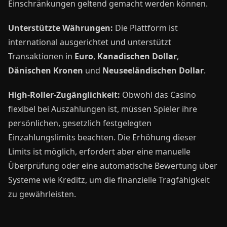
Einschränkungen geltend gemacht werden können.
Unterstützte Währungen:
Die Plattform ist
international ausgerichtet und unterstützt
Transaktionen in
Euro
,
Kanadischen Dollar
,
Dänischen Kronen
und
Neuseeländischen Dollar
.
High-Roller-Zugänglichkeit:
Obwohl das Casino
flexibel bei Auszahlungen ist, müssen Spieler ihre
persönlichen, gesetzlich festgelegten
Einzahlungslimits beachten.
Die Erhöhung dieser
Limits ist möglich, erfordert aber eine manuelle
Überprüfung oder eine automatische Bewertung über
Systeme wie Kreditz, um die finanzielle Tragfähigkeit
zu gewährleisten.