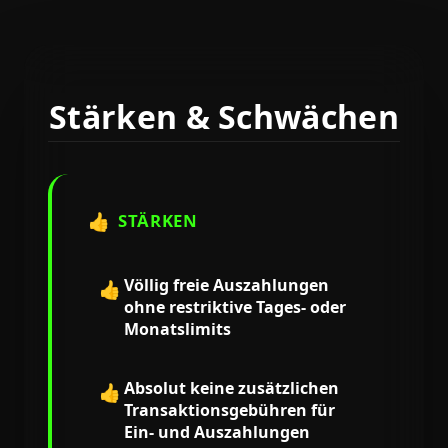
Stärken & Schwächen
👍
STÄRKEN
Völlig freie Auszahlungen
👍
ohne restriktive Tages- oder
Monatslimits
Absolut keine zusätzlichen
👍
Transaktionsgebühren für
Ein- und Auszahlungen