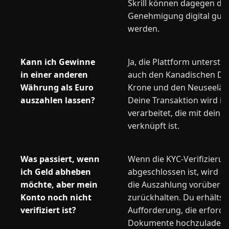
Skrill können dagegen dir
Genehmigung digital gut
werden.
Kann ich Gewinne
Ja, die Plattform unterst
in einer anderen
auch den Kanadischen Doll
Währung als Euro
Krone und den Neuseeländ
auszahlen lassen?
Deine Transaktion wird i
verarbeitet, die mit deine
verknüpft ist.
Was passiert, wenn
Wenn die KYC-Verifizierun
ich Geld abheben
abgeschlossen ist, wird d
möchte, aber mein
die Auszahlung vorüberg
Konto noch nicht
zurückhalten. Du erhältst
verifiziert ist?
Aufforderung, die erforde
Dokumente hochzuladen, 